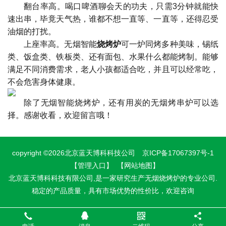
翻台率高。喝口啤酒聊会天的功夫，只需3分钟就能快
速出串，毕竟天气热，谁都不想一直等、一直等，还得忍受
油烟的打扰。
上座率高。无烟智能
烧烤炉
可一炉同烤多种美味，锡纸
类、饭盒类、铁板类、还有面包、水果什么都能烤制。能够
满足不同消费需求，老人小孩都适合吃，并且可以经常吃，
不会危害身体健康。
除了无烟智能烧烤炉，还有用炭的无烟烤串炉可以选
择。感谢收看，欢迎留言哦！
copyright ©2026北京蓝天博科科技公司
京ICP备17067397号-1
【管理入口】
【网站地图】
北京蓝天博科科技有限公司,是一家研究生产无烟烧烤炉的专业公司.
稳定的产品质量，具有市场优势的性价比，欢迎咨询