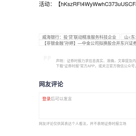
活动：【
hKszRFt4WyWwhC373uUSCF
威海银行：投‘贷’联动精准服务科技企业
山<东
【非银金融*孙婷】—中金公司拟换股合并东兴证
声明：证券时报力求信息真实、准确，文章提及内
下载“证券时报”官方APP，或关注官方微信公众
网友评论
登录
后可以发言
网友评论仅供其表达个人看法，并不表明证券时报立场