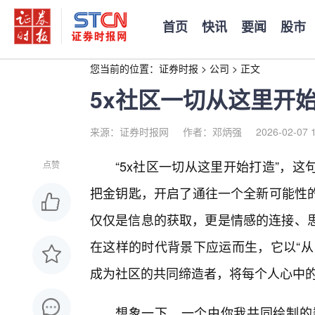
首页
快讯
要闻
股市
您当前的位置：
证券时报
>
公司
>
正文
5x社区一切从这里开
来源：证券时报网
作者：邓炳强
2026-02-07 
“5x社区一切从这里开始打造”，
点赞
把金钥匙，开启了通往一个全新可能性
仅仅是信息的获取，更是情感的连接、思
在这样的时代背景下应运而生，它以“从
成为社区的共同缔造者，将每个人心中
想象一下，一个由你我共同绘制的