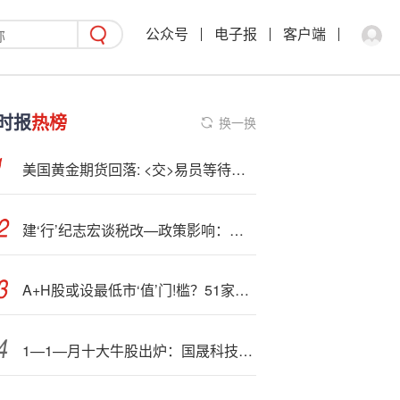
公众号
电子报
客户端
时报
热榜
换一换
美国黄金期货回落: <交>易员等待关税明朗化
建‘行’纪志宏谈税改—政策影响：建行投资组合受税改影响偏中性，对存量债券特别是政府债估值总体有利
A+H股或设最低市‘值’门!槛？51家市值超200亿！中资投行：项目储备丰厚
1—1—月十大牛股出炉：国晟科技逾155%涨幅问鼎榜首