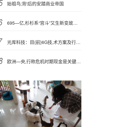
始祖鸟;背!后的安踏商业帝国
695—亿,杉杉系“宫斗”又生新变故！原投资人突然出局了？
光库科技：目{前}6G技,术方案及行业标准尚未完全明确
欧洲—央,行称危机时期现金是关键 供应须保障