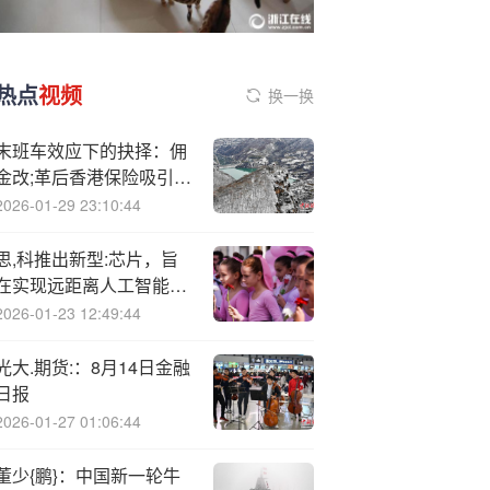
热点
视频
换一换
末班车效应下的抉择：佣
金改;革后香港保险吸引力
几何？
2026-01-29 23:10:44
思,科推出新型:芯片，旨
在实现远距离人工智能数
据中心互联
2026-01-23 12:49:44
光大.期货:：8月14日金融
日报
2026-01-27 01:06:44
董少{鹏}：中国新一轮牛