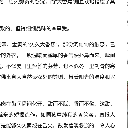
绝、历久弥新的感觉，而“大香蕉”则直观地描绘了其
致的、值得细细品味的🔥享受。
满、金黄的“久久大香蕉”，那份沉甸甸的触感，已
滑的外衣，一股温暖而醇厚的香气便扑鼻而来，瞬间
气，不似夏日里短暂的芬芳，也不似冬日里刺骨的寒
仿佛来自大自然最深处的馈赠，带着阳光的温度和泥
果肉在齿间瞬间化开，甜而不腻，香而不俗。这甜，
丝毫的矫揉造作，如同孩童纯真的🔥笑容，直抵人
是能够久久萦绕在舌尖，散发着淡😁淡的、令人心