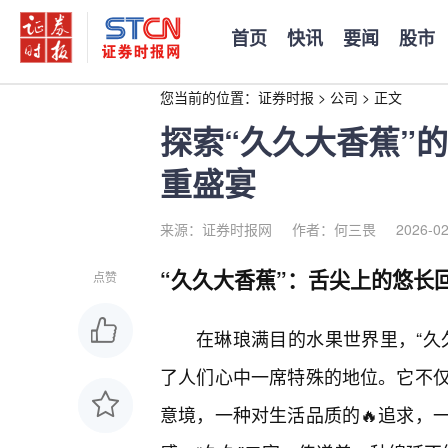
首页
快讯
要闻
股市
您当前的位置：
证券时报
>
公司
>
正文
探索“久久大香蕉”
重盛宴
来源：证券时报网
作者：何三畏
2026-02
“久久大香蕉”：舌尖上的悠长
点赞
在琳琅满目的水果世界里，“久
了人们心中一席特殊的地位。它不
意境，一种对生活品质的🔥追求，