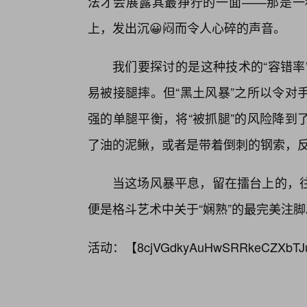
法才会展露其最狰狞的一面——那是一
上，发出沉😀闷而令人心碎的声音。
我们要探讨的是这种技术的“容错率
易被接腿摔。但“黑土风暴”之所以令对
强的单腿平衡，将“被抓腿”的风险降到
了油的泥鳅，或者是带着倒刺的钢索，
当这场风暴平息，留在擂台上的，
便是格斗艺术中关于“娴熟”的最完美注脚
活动：【
8cjVGdkyAuHwSRRkeCZXbTJ