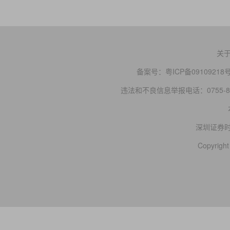
关
备案号：
粤ICP备09109218
违法和不良信息举报电话：0755-83
深圳证券
Copyright