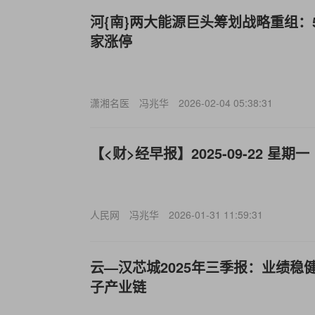
河{南}两大能源巨头筹划战略重组：
家涨停
潇湘名医
冯兆华
2026-02-04 05:38:31
【<财>经早报】2025-09-22 星期一
人民网
冯兆华
2026-01-31 11:59:31
云—汉芯城2025年三季报：业绩稳
子产业链