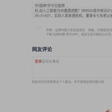
中!国神!华今日复牌
科,创人工智能为何遭遇调整？589520盘中跌近
30<0>637，实控人家族遇危机，董事长七旬老
声明：证券时报力求信息真实、准确，文章提及内
下载“证券时报”官方APP，或关注官方微信公众
网友评论
登录
后可以发言
网友评论仅供其表达个人看法，并不表明证券时报立场