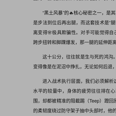
“黑土风暴”的🔥核心秘密之一，是
是步法到位后再出腿，而这套技术是“腿
离变得🌸极具欺骗性。对手可能觉得自
跨步扭转和脚踝爆发，那一腿的延伸距
这十公分，往往就是生与死的鸿沟
变得像是在泥沼中挣扎，无论如何后退
进入战术执行层面，我们必须解析这
水平的较量中，身体的疲劳往往排在心
围，却都被精准的阻截踢（Teep）蹬
的柔韧度绕过防守架子抽中头部时，他