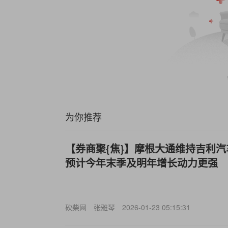
为你推荐
【券商聚{焦}】摩根大通维持吉利汽车(
预计今年末季及明年增长动力更强
砍柴网
张雅琴
2026-01-23 05:15:31