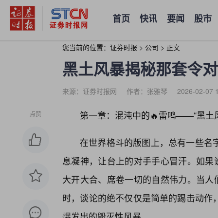
首页
快讯
要闻
股市
您当前的位置：
证券时报
>
公司
>
正文
黑土风暴揭秘那套令对
来源：证券时报网
作者：张雅琴
2026-02-07 
第一章：混沌中的🔥雷鸣——“黑土
点赞
在世界格斗的版图上，总有一些名字
息凝神，让台上的对手手心冒汗。如果说
大开大合、席卷一切的自然伟力。当人们
时，谈论的绝不仅仅是简单的踢击动作
爆发出的毁灭性风暴。